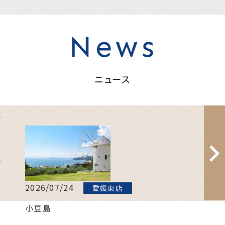
ニュース
2026/07/24
20
愛媛東店
小豆島
雨
の