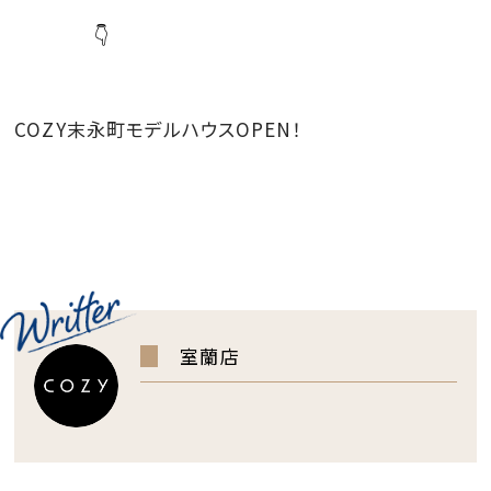
👇
COZY末永町モデルハウスOPEN！
室蘭店