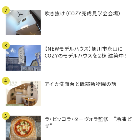
2
吹き抜け（COZY完成見学会会場）
3
【NEWモデルハウス】旭川市永山に
COZYのモデルハウスを２棟 建築中！
4
アイカ洗面台と砥部動物園の話
5
ラ・ピッコラ・ターヴォラ監修 ”冷凍ピ
ザ”